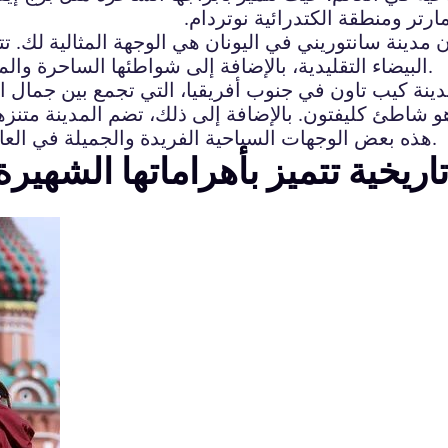
مارتر ومنطقة الكتدرائية نوتردام.
نة سانتوريني في اليونان هي الوجهة المثالية لك. تتميز
البيضاء التقليدية، بالإضافة إلى شواطئها الساحرة والمطاعم ذات إطلالة رائعة على البحر الأبيض المتوسط.
مدينة كيب تاون في جنوب أفريقيا، التي تجمع بين جمال ا
هذه بعض الوجهات السياحية الفريدة والجميلة في العالم التي يمكنك استكشافها والاستمتاع بجمالها الفريد.
اريخية تتميز بأهراماتها الشهي