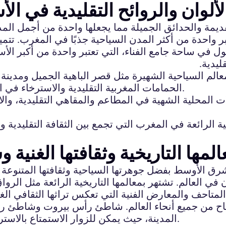
ألوان والروائح التقليدية في ال
قديمة والحدائق الجميلة مما يجعلها واحدة من أجمل الم
 واحدة من أكثر المدن السياحية جذبًا في المغرب. تتميز ه
تجول في ساحة جامع الفناء، التي تعتبر واحدة من أكبر ال
يدية.
الم السياحية الشهيرة مثل قصر الباهية الجميل ومدينة ال
الحمامات المغربية التقليدية والاسترخاء في الحدائق الخلابة مثل حديقة ماجوريل وحديقة مراكش.
ت المحلية الشهية في المطاعم والمقاهي التقليدية، والاست
الرائعة في المغرب التي تجمع بين الثقافة التقليدية وال
مها التاريخية وثقافتها الغنية و
رق الأوسط بفضل جوهرتها السياحية وثقافتها المتنوعة
في العالم. تشتهر بمعالمها التاريخية الرائعة مثل الرو
 المتاحف والمعارض الفنية التي تعكس تراثها الثقافي الغ
ح من جميع أنحاء العالم. شاطئ رأس بيروت وشاطئ را
المدينة، حيث يمكن للزوار الاستمتاع بالاسترخاء تحت أشعة الشمس والاستمتاع بالمناظر الخلابة.