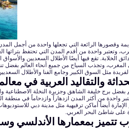
ديمة وقصورها الرائعة التي تجعلها واحدة من أجمل المدن
، وتعتبر واحدة من أقدم المدن التي تحتفظ بتراثها ا
ق الخلابة. تقع فيها أيضًا الأطلال السعديين والأسواق الت
لمغرب، وتجذب السياح من جميع أنحاء العالم بفضل تنوعها
داثة والتقاليد العربية في معالم
 بفضل برج خليفة الشاهق وجزيرة النخلة الاصطناعية والأ
بر واحدة من أكثر المدن ازدهاراً وازدحاماً في منطقة ا
لإمارة أيضاً أماكن ترفيهية مثل مدينة دبي للاستوديوها
رة على شاطئ البحر العربي.
ب تتميز بمعمارها الأندلسي وسو