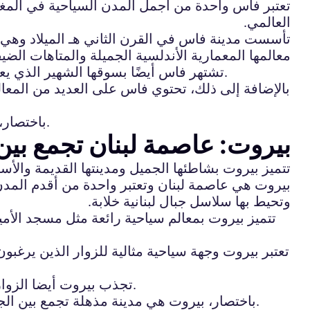
تعتبر فاس واحدة من أجمل المدن السياحية في المغرب
العالمي.
تأسست مدينة فاس في القرن الثاني هـ الميلاد وهي و
معالمها المعمارية الأندلسية الجميلة والمتاهات الضيق
تشتهر فاس أيضًا بسوقها الشهير الذي يعد واحدًا من أكبر الأسواق في المغرب، حيث يمكن للزوار التجول فيه وشراء مختلف السلع التقليدية واليدوية.
بالإضافة إلى ذلك، تحتوي فاس على العديد من المعالم
باختصار، فاس هي واحدة من الوجهات السياحية الرائعة في المغرب التي تجمع بين التاريخ والثقافة والجمال الطبيعي.
بيروت: عاصمة لبنان تجمع بين 
تتميز بيروت بشاطئها الجميل ومدينتها القديمة والأس
بيروت هي عاصمة لبنان وتعتبر واحدة من أقدم المدن 
وتحيط بها سلاسل جبال لبنانية خلابة.
تتميز بيروت بمعالم سياحية رائعة مثل مسجد الأم
تعتبر بيروت وجهة سياحية مثالية للزوار الذين يرغبون
تجذب بيروت أيضا الزوار بمطاعمها ومقاهيها الرائعة التي تقدم المأكولات الشهية، بالإضافة إلى حياتها الليلية النابضة بالحيوية والمرح.
باختصار، بيروت هي مدينة مذهلة تجمع بين الجمال الطبيعي والتاريخ الغني والثقافة الفريدة، وتعتبر واحدة من أجمل الوجهات السياحية في الشرق الأوسط.