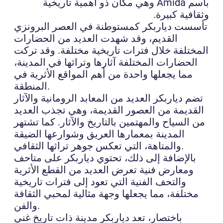
باسم Amida وهي مكان ذو أهمية تاريخية
وثقافية كبيرة.
تأسست دياربكر كمستوطنة في العصر البرونزي
القديم، وقد شهدت العديد من الحضارات
المختلفة خلال فترات تاريخية مختلفة. وقد تركت
الحضارات المختلفة آثارها وتراثها في المدينة،
مما يجعلها واحدة من أهم المواقع الأثرية في
المنطقة.
تضم دياربكر العديد من المعابد الرومانية والآثار
القديمة من العصور القديمة، وهي تجذب العديد
من السياح والمهتمين بالتاريخ والآثار. كما تشتهر
المدينة بمعمارها العريق وشوارعها الضيقة
والمتاهة، التي تعكس جوهر تراثها الثقافي.
بالإضافة إلى ذلك، تحتوي دياربكر على متاحف
ومعارض فنية تعرض العديد من القطع الأثرية
والتحف الفنية التي تعود إلى فترات تاريخية
مختلفة، مما يجعلها وجهة مثالية لمحبي الثقافة
والفن.
باختصار، تعد دياربكر مدينة ذات تاريخ غني