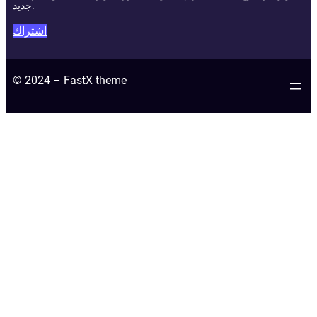
جديد.
اشتراك
© 2024 – FastX theme