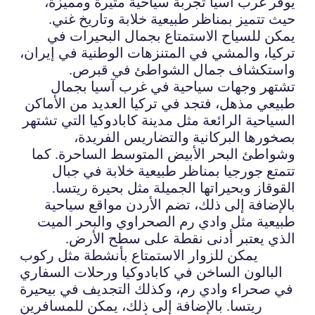
يوفر غرب آسيا تجربة سياحية مثيرة ومميزة،
حيث تتميز بمناظر طبيعية خلابة وتاريخ غني.
يمكن للسياح الاستمتاع بجمال البحيرات في
تركيا، والمشي في المتنزهات الوطنية في إيران،
واستكشاف جمال الشواطئ في قبرص.
تشتهر وجهات سياحية في غرب آسيا بجمال
طبيعي مذهل، فتجد في تركيا العديد من الأماكن
السياحية الرائعة مثل مدينة كابادوكيا التي تشتهر
بصخورها البركانية والتضاريس الفريدة،
وشواطئ البحر الأبيض المتوسط الساحرة. كما
تتمتع جورجيا بمناظر طبيعية خلابة في جبال
القوقاز وبحيراتها الجميلة مثل بحيرة ريتسا.
بالإضافة إلى ذلك، تضم الأردن مواقع سياحية
طبيعية مثل وادي رم الصحراوي والبحر الميت
الذي يعتبر أدنى نقطة على سطح الأرض.
يمكن للزوار الاستمتاع بأنشطة مثل ركوب
البالون الساخن في كابادوكيا ورحلات السفاري
في صحراء وادي رم، وكذلك التجديف في بيحيرة
ريتسا. بالإضافة إلى ذلك، يمكن للمسافرين