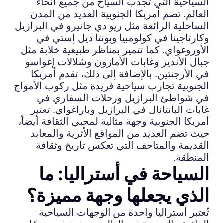
السياحية التي تجذب السياح من جميع أنحاء
العالم. تضم أمريكا الجنوبية العديد من المدن
الساحلية الرائعة مثل ريو دي جانيرو في البرازيل
وكارتاجينا في كولومبيا وبونتا ديل إستي في
الأوروغواي. كما تتميز بمناظر طبيعية خلابة مثل
جبال الأنديز وغابات الأمازون وشلالات إغواسو
في الأرجنتين. بالإضافة إلى ذلك، تقدم أمريكا
الجنوبية تجارب سياحية فريدة مثل ركوب الأمواج
في شواطئ البرازيل ورحلات السفاري في
غابات البانتانال في البرازيل وباراغواي. تعتبر
أمريكا الجنوبية وجهة مثالية لمحبي الثقافة أيضاً،
حيث تضم العديد من المواقع الأثرية والمعابد
القديمة والمتاحف التي تعكس تاريخ وثقافة
المنطقة.
السياحة في أستراليا: ما
الذي يجعلها وجهة مميزة؟
تُعتبر أستراليا واحدة من الوجهات السياحية