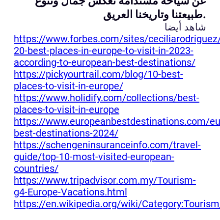
عن سياحة مستدامة تعكس جمال وتنوع
طبيعتنا وتاريخنا العريق.
شاهد أيضا
https://www.forbes.com/sites/ceciliarodrigue
20-best-places-in-europe-to-visit-in-2023-
according-to-european-best-destinations/
https://pickyourtrail.com/blog/10-best-
places-to-visit-in-europe/
https://www.holidify.com/collections/best-
places-to-visit-in-europe
https://www.europeanbestdestinations.com/e
best-destinations-2024/
https://schengeninsuranceinfo.com/travel-
guide/top-10-most-visited-european-
countries/
https://www.tripadvisor.com.my/Tourism-
g4-Europe-Vacations.html
https://en.wikipedia.org/wiki/Category:Touris