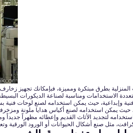
لمنزلية بطرق مبتكرة ومميزة، فبإمكانك تجهيز زخارف و
تعددة الاستخدامات ومناسبة لصناعة الديكورات البسيطة 
نية وإبداعية، حيث يمكن استخدامه لصنع لوحات فنية ب
 حيث يمكن استخدامه لصنع أكياس هدايا ملونة ومزخرفة
خدامه لتجديد الأثاث القديم وإعطائه مظهراً جديداً وم
فت، مثل صنع أشكال الحيوانات أو الورود الورقية وتعليق