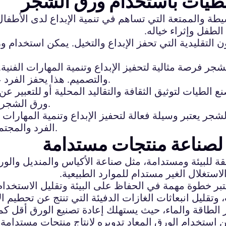
الطيات باستخدام ورق الشجر
سيطة والممتعة التي تساهم في تنمية الإبداع لدى الأطفا
لطفل وإثراء خياله.
ن التقليدية التي تحفز الإبداع والتخيل. يمكن استخدام
ر فرصة مثالية لتحفيز الإبداع وتنمية المهارات الفنية.
والتصميم. هذا يحفز الفرد على التفكير خارج الصندوق واستكشاف أفكار جديدة.
طيات لتوثيق الثقافة والتقاليد المحلية أو للتعبير عن ا
ورق الشجر وسيلة فعالة للتعبير عن الذات والتواصل مع الآخرين.
جر يعتبر وسيلة فعالة لتحفيز الإبداع وتنمية المهارات ا
الفرد والمجتمع من خلال توثيق الثقافة والتعبير عن القضايا المهمة.
 لصناعة منتجات مستدامة
 للبيئة ومستدامة، مثل صناعة الأكياس والمنديل والورق
لاستغلال الغير مستدام للموارد الطبيعية.
ر خطوة مهمة في الحفاظ على البيئة وتقليل الاستخدام ا
قليل انبعاثات الغازات الدفيئة التي تنتج عن تحطيم ال
 الطاقة والماء، حيث يستهلك إعادة تصنيع الورق أقل كم