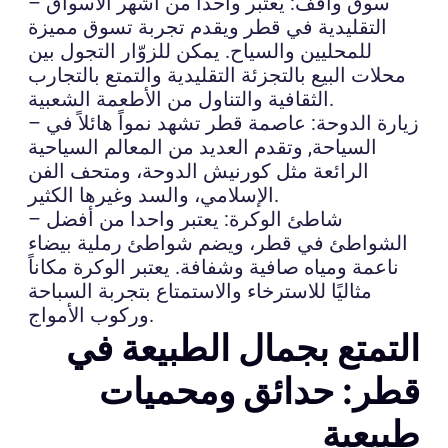
– سوق واقف: يُعتبر واحدا من أشهر الأسواق
التقليدية في قطر ويقدم تجربة تسوق مميزة
للمحليين والسياح. يمكن للزوّار التجول بين
محلات البيع بالتجزئة التقليدية والتمتع بالتجارب
الثقافية والتناول من الأطعمة الشعبية.
– زيارة الدوحة: عاصمة قطر تشهد نمواً هائلاً في
السياحة, وتقدم العديد من المعالم السياحية
الرائعة مثل كورنيش الدوحة، ومتحف الفن
الإسلامي، والسد وغيرها الكثير.
– شاطئ الوكرة: يعتبر واحدا من أفضل
الشواطئ في قطر، ويضم شواطئ رملية بيضاء
ناعمة ومياه صافية وشفافة. يعتبر الوكرة مكاناً
مثاليًا للاسترخاء والاستمتاع بتجربة السباحة
وركوب الأمواج.
التمتع بجمال الطبيعة في
قطر: حدائق ومحميات
طبيعية