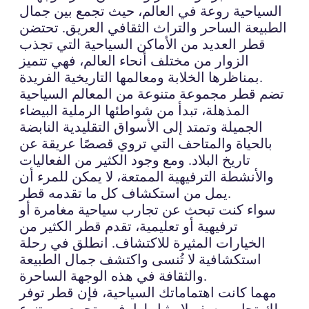
السياحية روعة في العالم، حيث تجمع بين جمال
الطبيعة الساحر والتراث الثقافي العريق. تحتضن
قطر العديد من الأماكن السياحية التي تجذب
الزوار من مختلف أنحاء العالم، فهي تتميز
بمناظرها الخلابة ومعالمها التاريخية الفريدة.
تضم قطر مجموعة متنوعة من المعالم السياحية
المذهلة، تبدأ من شواطئها الرملية البيضاء
الجميلة وتمتد إلى الأسواق التقليدية النابضة
بالحياة والمتاحف التي تروي قصصًا عريقة عن
تاريخ البلاد. ومع وجود الكثير من الفعاليات
والأنشطة الترفيهية الممتعة، لا يمكن للمرء أن
يمل من استكشاف كل ما تقدمه قطر.
سواء كنت تبحث عن تجارب سياحية مغامرة أو
ترفيهية أو تعليمية، تقدم قطر الكثير من
الخيارات المثيرة للاكتشاف. انطلق في رحلة
استكشافية لا تُنسى واكتشف جمال الطبيعة
والثقافة في هذه الوجهة الساحرة.
مهما كانت اهتماماتك السياحية، فإن قطر توفر
لك تجارب سفر لا مثيل لها، فهي تجمع بين تنوع