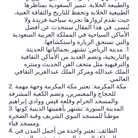
والطبيعة الخلابة. تتميز السعودية بمناظرها
الطبيعية الخلابة وتحفظ للتاريخ والثقافة الغنية،
حيث تقدم لزوارها تجربة سياحية فريدة ولا
تُنسى. في هذا المقال سنتحدث عن أفضل
الأماكن السياحية في المملكة العربية السعودية
والتي تستحق الزيارة واستكشافها.
1. مدينة الرياض: تشتهر بجمالياتها الحديثة
والتاريخية، وتضم العديد من الأماكن الثقافية
والترفيهية مثل متحف الفن الحديث ومنتزه
الملك عبدالله ومركز الملك عبدالعزيز الثقافي
العالمي.
2. مكة المكرمة: تعتبر مكة المكرمة وجهة مهمة
للحجاج والمعتمرين، وتضم الكعبة المشرفة
والمسجد الحرام وقلعة قيس ووادي إبراهيم.
3. المدينة المنورة: تشتهر بأهميتها الدينية كونها
موطناً للمسجد النبوي الشريف وقبة الصخرة
ومسجد قباء.
4. الطائف: تعتبر واحدة من أجمل المدن في
المملكة العربية السعودية، وتضم العديد من