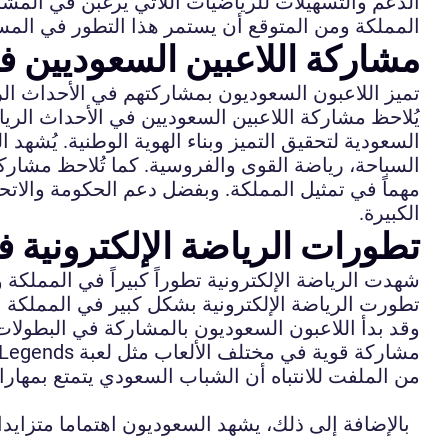
الدعم والتسهيلات للرياضيات اللاتي يرغبن في المشا
المملكة ومن المتوقع أن يستمر هذا التطور في المس
مشاركة اللاعبين السعوديين في
تميز اللاعبون السعوديون بمشاركتهم في الأحداث الريا
يُلاحظ مشاركة اللاعبين السعوديين في الأحداث الرياضي
السعودية لتحقيق التميز وبناء الهوية الوطنية. يُشه
السباحة، رياضة القوى والفروسية. كما تُلاحظ مشاركة 
مهماً في تمثيل المملكة. وبفضل دعم الحكومة والاتحا
الكبيرة.
تطورات الرياضة الإلكترونية 
شهدت الرياضة الإلكترونية تطوراً كبيراً في المملكة
تطورت الرياضة الإلكترونية بشكل كبير في المملكة ال
وقد بدأ اللاعبون السعوديون بالمشاركة في البطولا
مشاركة قوية في مختلف الألعاب مثل لعبة League of Legends وDota 2 وFIFA وغيرها.
من الملفت للانتباه أن الشباب السعودي يتمتع بمهار
بالإضافة إلى ذلك، يشهد السعوديون اهتماما متزايدا 