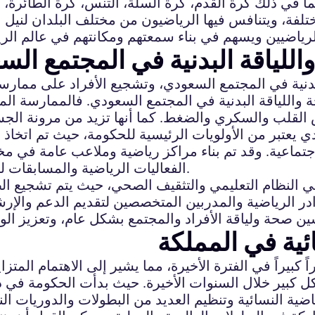
بما في ذلك كرة القدم، كرة السلة، التنس، كرة الطائرة،
تلفة، ويتنافس فيها الرياضيون من مختلف البلدان لنيل ا
 للرياضيين ويسهم في بناء سمعتهم ومكانتهم في عالم الري
اللياقة البدنية في المجتمع ال
البدنية في المجتمع السعودي، وتشجيع الأفراد على ممارس
حة واللياقة البدنية في المجتمع السعودي. فالممارسة ا
ض القلب والسكري والضغط. كما أنها تزيد من مرونة ال
عتبر من الأولويات الرئيسية للحكومة، حيث تم اتخاذ ا
جتماعية. وقد تم بناء مراكز رياضية وملاعب عامة في مخ
الفعاليات الرياضية والمسابقات لتشجيع الناس على ممارسة الرياضة والنشاط البدني.
في النظام التعليمي والتثقيف الصحي، حيث يتم تشجيع ا
ئية في المملكة
بيراً في الفترة الأخيرة، مما يشير إلى الاهتمام المتزا
كل كبير خلال السنوات الأخيرة. حيث بدأت الحكومة في
ياضية النسائية وتنظيم العديد من البطولات والدوريات ال