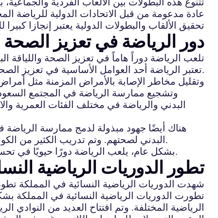
تتنوع هذه البطولات بين الألعاب الفردية والجماعية، 
عادة مدعومة من قبل الاتحادات الدولية للرياضة المخ
تحقيق الألقاب والبطولات الدولية يعتبر إنجازا كبيرا
دور الرياضة في تعزيز الصحة و
تلعب الرياضة دوراً هاماً في تعزيز الصحة واللياقة 
.تعتبر الرياضة أحد العوامل الأساسية في تعزيز الص
وتقليل مخاطر الإصابة بالأمراض المزمنة مثل أمرا
وتشجيع ممارسة الرياضة في المجتمع السعودي ي
البدني والرياضة في مختلف الفئات العمرية والا
هناك أيضًا جهود مبذولة لدمج ممارسة الرياضة 
البدني لصحتهم. وتم تدريب الكثير من الكوادر الرياضية والمدربين المتخصصين لتقديم الدعم والإرشاد اللازم للمجتمع في مجال الرياضة واللياقة البدنية.
بشكل عام، يلعب الرياضة دورًا حيويًا في تحسين صحة ولياقة الأفراد والمجتمع بشكل عام، وتعزيز الوعي الصحي والثقافة الرياضية في المجتمع السعودي.
تطور الدوريات الرياضية النسا
شهدت الدوريات الرياضية النسائية في المملكة تطوراً ك
تطورت الدوريات الرياضية النسائية في المملكة بش
الرياضية المختلفة. وتم افتتاح العديد من النوادي الر