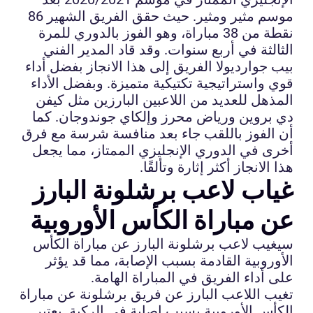
موسم مثير ومثير. حيث حقق الفريق الشهير 86
نقطة من 38 مباراة، وهو الفوز بالدوري للمرة
الثالثة في أربع سنوات. وقد قاد المدير الفني
بيب جوارديولا الفريق إلى هذا الانجاز بفضل أداء
قوي واستراتيجية تكتيكية متميزة. وبفضل الأداء
المذهل للعديد من اللاعبين البارزين مثل كيفن
دي بروين ورياض محرز وإلكاي جوندوجان. كما
أن الفوز باللقب جاء بعد منافسة شرسة مع فرق
أخرى في الدوري الإنجليزي الممتاز، مما يجعل
هذا الانجاز أكثر إثارة وتألقًا.
غياب لاعب برشلونة البارز
عن مباراة الكأس الأوروبية
سيغيب لاعب برشلونة البارز عن مباراة الكأس
الأوروبية القادمة بسبب الإصابة، مما قد يؤثر
على أداء الفريق في المباراة الهامة.
تغيب اللاعب البارز عن فريق برشلونة عن مباراة
الكأس الأوروبية بسبب إصابة في الركبة. يعتبر