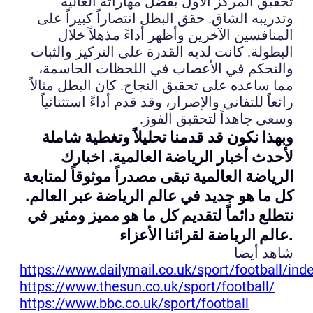
تحقيق المركز الأول بفضل مهاراته العالية
وتدريبه الشاق. حقق البطل انتصاراً كبيراً على
المنافسين الآخرين وأظهر أداءً مذهلاً خلال
البطولة. كانت لديه القدرة على التركيز والثبات
والتحكم في الأعصاب في اللحظات الحاسمة،
مما ساعده على تحقيق النجاح. كان البطل مثالاً
رائعاً للتفاني والإصرار، وقد قدم أداءً استثنائياً
وسعى جاهداً لتحقيق الفوز.
وبهذا نكون قد قدمنا تحليلاً وتغطية شاملة
لأحدث أخبار الرياضة العالمية. اخبارك
الرياضة العالمية تبقى مصدراً موثوقاً لمتابعة
كل ما هو جديد في عالم الرياضة عبر العالم.
نتطلع دائماً لتقديم كل ما هو مميز ومثير في
عالم الرياضة لقرائنا الأعزاء.
شاهد أيضا
https://www.dailymail.co.uk/sport/football/ind
https://www.thesun.co.uk/sport/football/
https://www.bbc.co.uk/sport/football