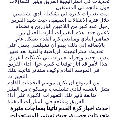
تحديثات في استراتيجية الفريق ويثير التساؤلات
حول نتائجه في المستقبل.
تمت تغييرات كبيرة في تشكيلة نادي تشيلسي
خلال فترة الانتقالات الصيفية، حيث شهد الفريق
رحيل عدد كبير من اللاعبين البارزين وانضمام
لاعبين جدد. هذه التغييرات أثارت الجدل بين
جماهير النادي ومتابعي كرة القدم بشكل عام.
بالإضافة إلى ذلك، يبدو أن تشيلسي يعمل على
تحديث استراتيجيته الرياضية والفنية بعد تعيين
مدرب جديد وإجراء تغييرات في تكتيكات الفريق.
هذا الأمر قد أثار توقعات كبيرة حول أداء الفريق
في الموسم القادم وكيف ستتأثر نتائجه بتلك
التغييرات.
من المتوقع أن تكون موسم التحديات القادم
مثيرًا بالنسبة لنادي تشيلسي، وسيكون من المثير
متابعة تأثير تلك التغييرات الكبيرة على أداء
الفريق ونتائجه في المباريات المقبلة.
احدث اخبار كرة القدم تأتينا بمفاجآت مثيرة
وتحديثات حصرية، حيث تستمر المستجدات