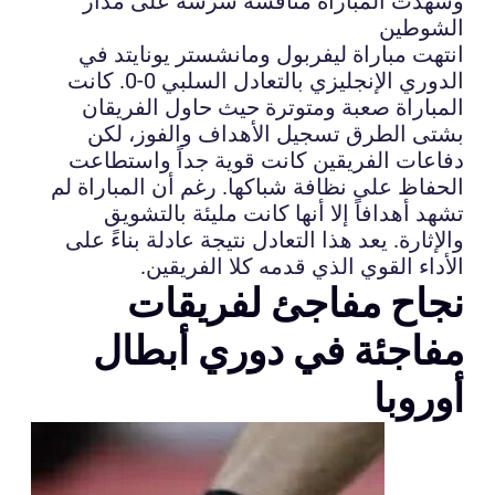
وشهدت المباراة منافسة شرسة على مدار
الشوطين
انتهت مباراة ليفربول ومانشستر يونايتد في
الدوري الإنجليزي بالتعادل السلبي 0-0. كانت
المباراة صعبة ومتوترة حيث حاول الفريقان
بشتى الطرق تسجيل الأهداف والفوز، لكن
دفاعات الفريقين كانت قوية جداً واستطاعت
الحفاظ على نظافة شباكها. رغم أن المباراة لم
تشهد أهدافاً إلا أنها كانت مليئة بالتشويق
والإثارة. يعد هذا التعادل نتيجة عادلة بناءً على
الأداء القوي الذي قدمه كلا الفريقين.
نجاح مفاجئ لفريقات
مفاجئة في دوري أبطال
أوروبا